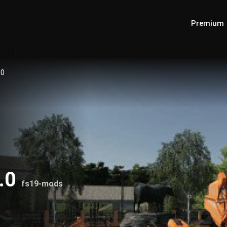
Premium
.0
0.0
fs19-mods