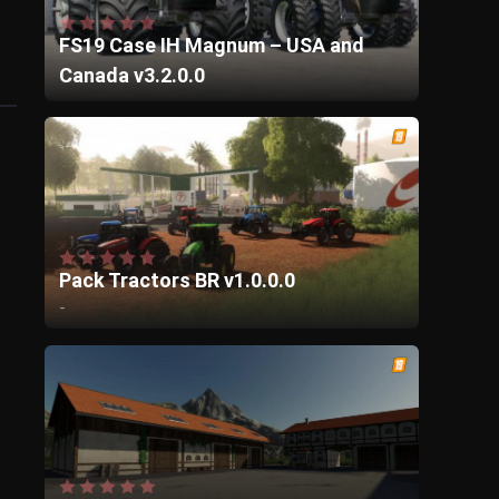
FS19 Case IH Magnum – USA and
Canada v3.2.0.0
Pack Tractors BR v1.0.0.0
-