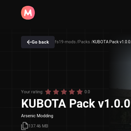
Go back
fs19-mods /
Packs /
KUBOTA Pack v1.0.0
Your rating:
0.0
KUBOTA Pack v1.0.
Arsenic Modding
137.46 MB